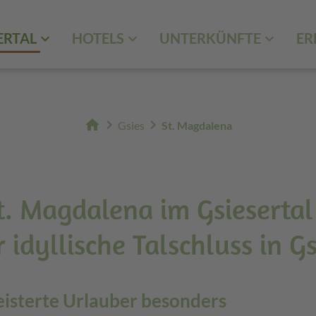
ERTAL
HOTELS
UNTERKÜNFTE
ER
home
chevron_right
chevron_right
Gsies
St. Magdalena
t. Magdalena im Gsiesertal
r idyllische Talschluss in Gs
eisterte Urlauber besonders