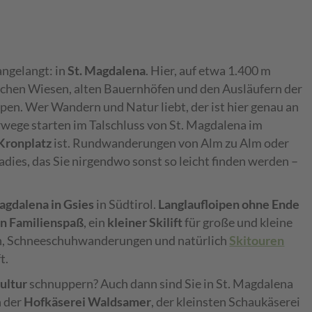
ngelangt: in
St. Magdalena
. Hier, auf etwa 1.400 m
chen Wiesen, alten Bauernhöfen und den Ausläufern der
en. Wer Wandern und Natur liebt, der ist hier genau an
wege starten im Talschluss von St. Magdalena im
Kronplatz
ist. Rundwanderungen von Alm zu Alm oder
adies, das Sie nirgendwo sonst so leicht finden werden –
Magdalena in Gsies
in Südtirol.
Langlaufloipen ohne Ende
en Familienspaß
, ein
kleiner Skilift
für große und kleine
eih, Schneeschuhwanderungen und natürlich
Skitouren
t.
ultur
schnuppern? Auch dann sind Sie in St. Magdalena
n der
Hofkäserei Waldsamer
, der kleinsten Schaukäserei