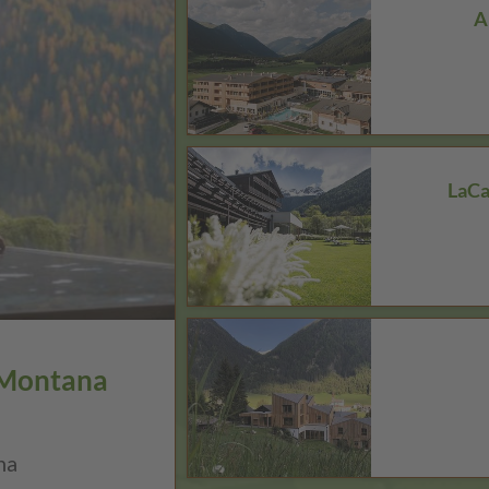
A
LaCa
 Montana
na