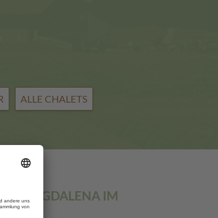
R
ALLE CHALETS
 ST. MAGDALENA IM