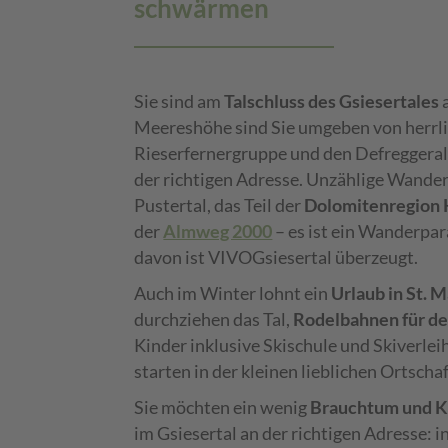
schwärmen
Sie sind am
Talschluss des Gsiesertales
a
Meereshöhe sind Sie umgeben von herrli
Rieserfernergruppe und den Defreggeralp
der richtigen Adresse. Unzählige Wander
Pustertal, das Teil der
Dolomitenregion 
der
Almweg 2000
– es ist ein Wanderpar
davon ist VIVOGsiesertal überzeugt.
Auch im Winter lohnt ein
Urlaub in St. 
durchziehen das Tal,
Rodelbahnen für d
Kinder inklusive Skischule und Skiverl
starten in der kleinen lieblichen Ortschaf
Sie möchten ein wenig
Brauchtum und K
im Gsiesertal an der richtigen Adresse: i