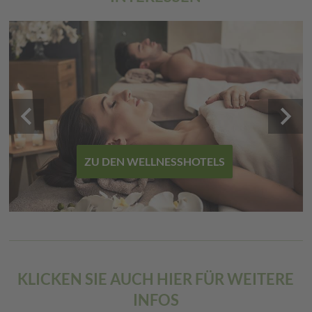
keyboard_arrow_left
keyboard_arrow_right
ZU DEN WELLNESSHOTELS
KLICKEN SIE AUCH HIER FÜR WEITERE
INFOS