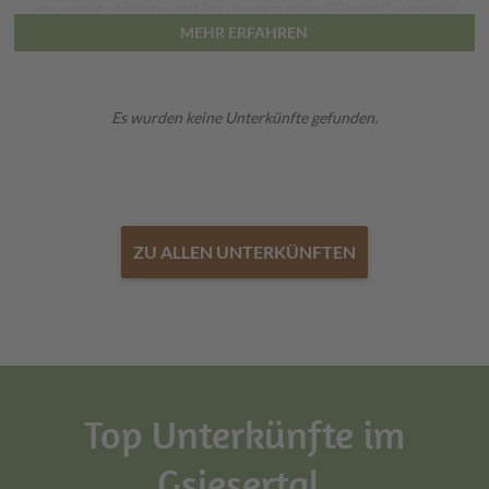
ein wenig stöbern und Ihr bevorzugtes b&b im Gsiesertal
MEHR ERFAHREN
auswählen und gleich buchen.
Es wurden keine Unterkünfte gefunden.
ZU ALLEN UNTERKÜNFTEN
Top Unterkünfte im
Gsiesertal,