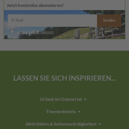
Jetzt kostenlos abonnieren!
LASSEN SIE SICH INSPIRIEREN...
arrow_drop_down
Urlaub im Gsiesertal
arrow_drop_down
Themenhotels
arrow_drop_down
Aktivitäten & Sehenswürdigkeiten