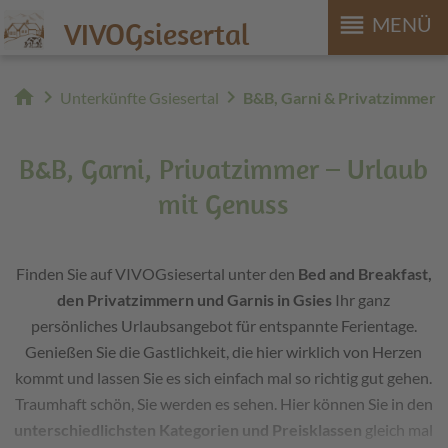
reorder
MENÜ
VIVOGsiesertal
home
chevron_right
chevron_right
Unterkünfte Gsiesertal
B&B, Garni & Privatzimmer
B&B, Garni, Privatzimmer – Urlaub
mit Genuss
Finden Sie auf VIVOGsiesertal unter den
Bed and Breakfast,
den Privatzimmern und Garnis in Gsies
Ihr ganz
persönliches Urlaubsangebot für entspannte Ferientage.
Genießen Sie die Gastlichkeit, die hier wirklich von Herzen
kommt und lassen Sie es sich einfach mal so richtig gut gehen.
Traumhaft schön, Sie werden es sehen. Hier können Sie in den
unterschiedlichsten Kategorien und Preisklassen
gleich mal