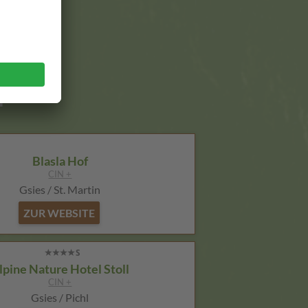
,
n
Blasla Hof
CIN +
Gsies / St. Martin
ZUR WEBSITE
lpine Nature Hotel Stoll
CIN +
Gsies / Pichl