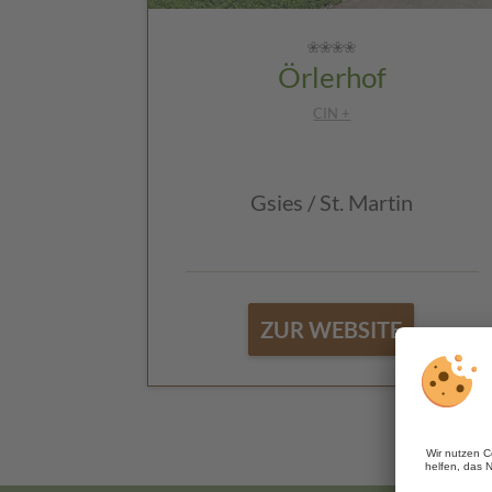
Örlerhof
CIN +
Gsies / St. Martin
ZUR WEBSITE