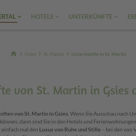
ERTAL
HOTELS
UNTERKÜNFTE
ER
home
chevron_right
chevron_right
chevron_right
Gsies
St. Martin
Unterkünfte in St. Martin
e von St. Martin in Gsies 
ften von St. Martin in Gsies
. Wenn Sie Ausschau nach Un
können, dann sind Sie in den Hotels und Ferienwohnungen 
r einfach mal den
Luxus von Ruhe und Stille
– bei den von 