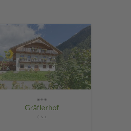
Gräflerhof
CIN +