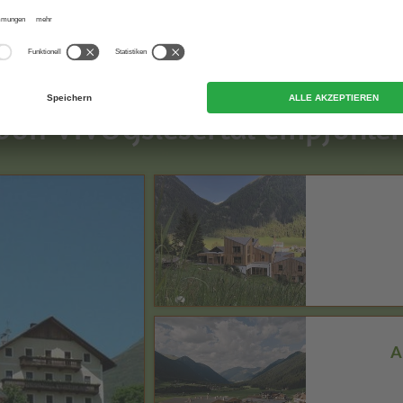
Top Unterkünfte im Gsiesertal
von VIVOGsiesertal empfohle
A