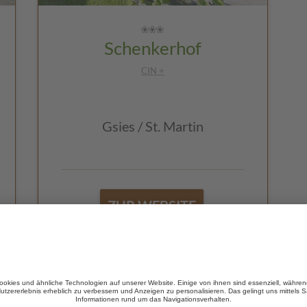
Schenkerhof
CIN +
Gsies / St. Martin
ZUR WEBSITE