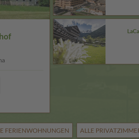
LaCa
hof
na
LE FERIENWOHNUNGEN
ALLE PRIVATZIMME