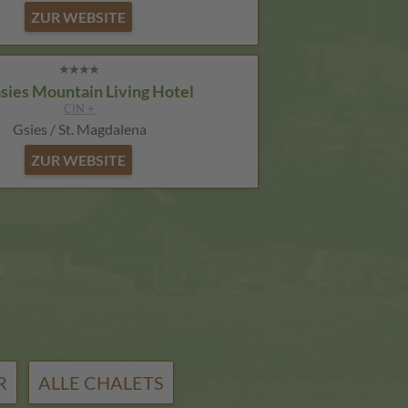
ZUR WEBSITE
sies Mountain Living Hotel
CIN +
Gsies / St. Magdalena
ZUR WEBSITE
R
ALLE CHALETS